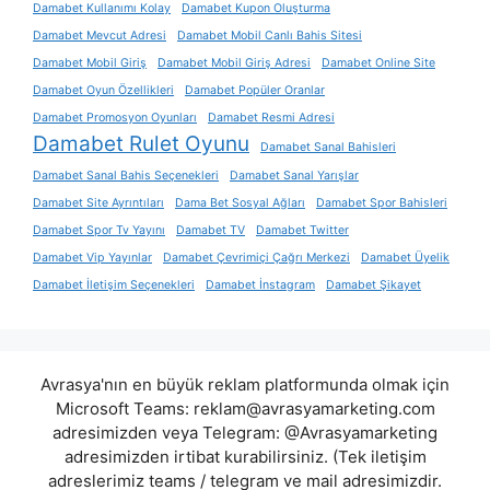
Damabet Kullanımı Kolay
Damabet Kupon Oluşturma
Damabet Mevcut Adresi
Damabet Mobil Canlı Bahis Sitesi
Damabet Mobil Giriş
Damabet Mobil Giriş Adresi
Damabet Online Site
Damabet Oyun Özellikleri
Damabet Popüler Oranlar
Damabet Promosyon Oyunları
Damabet Resmi Adresi
Damabet Rulet Oyunu
Damabet Sanal Bahisleri
Damabet Sanal Bahis Seçenekleri
Damabet Sanal Yarışlar
Damabet Site Ayrıntıları
Dama Bet Sosyal Ağları
Damabet Spor Bahisleri
Damabet Spor Tv Yayını
Damabet TV
Damabet Twitter
Damabet Vip Yayınlar
Damabet Çevrimiçi Çağrı Merkezi
Damabet Üyelik
Damabet İletişim Seçenekleri
Damabet İnstagram
Damabet Şikayet
Avrasya'nın en büyük reklam platformunda olmak için
Microsoft Teams:
reklam@avrasyamarketing.com
adresimizden veya Telegram: @Avrasyamarketing
adresimizden irtibat kurabilirsiniz. (Tek iletişim
adreslerimiz teams / telegram ve mail adresimizdir.