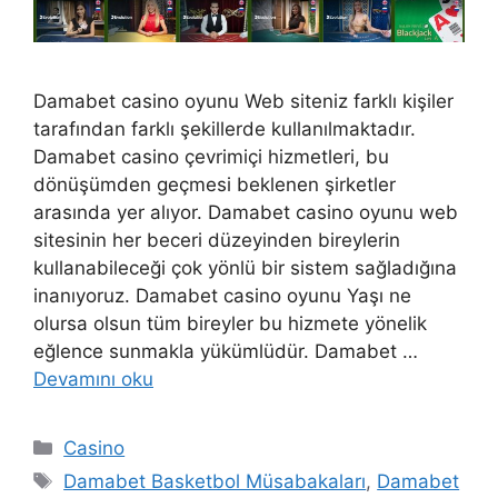
Damabet casino oyunu Web siteniz farklı kişiler
tarafından farklı şekillerde kullanılmaktadır.
Damabet casino çevrimiçi hizmetleri, bu
dönüşümden geçmesi beklenen şirketler
arasında yer alıyor. Damabet casino oyunu web
sitesinin her beceri düzeyinden bireylerin
kullanabileceği çok yönlü bir sistem sağladığına
inanıyoruz. Damabet casino oyunu Yaşı ne
olursa olsun tüm bireyler bu hizmete yönelik
eğlence sunmakla yükümlüdür. Damabet …
Devamını oku
Kategoriler
Casino
Etiketler
Damabet Basketbol Müsabakaları
,
Damabet