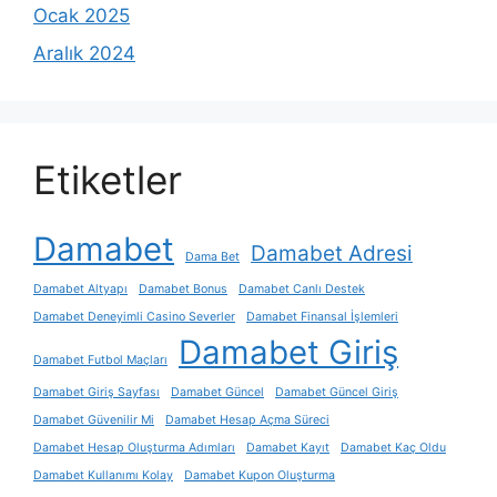
Ocak 2025
Aralık 2024
Etiketler
Damabet
Damabet Adresi
Dama Bet
Damabet Altyapı
Damabet Bonus
Damabet Canlı Destek
Damabet Deneyimli Casino Severler
Damabet Finansal İşlemleri
Damabet Giriş
Damabet Futbol Maçları
Damabet Giriş Sayfası
Damabet Güncel
Damabet Güncel Giriş
Damabet Güvenilir Mi
Damabet Hesap Açma Süreci
Damabet Hesap Oluşturma Adımları
Damabet Kayıt
Damabet Kaç Oldu
Damabet Kullanımı Kolay
Damabet Kupon Oluşturma