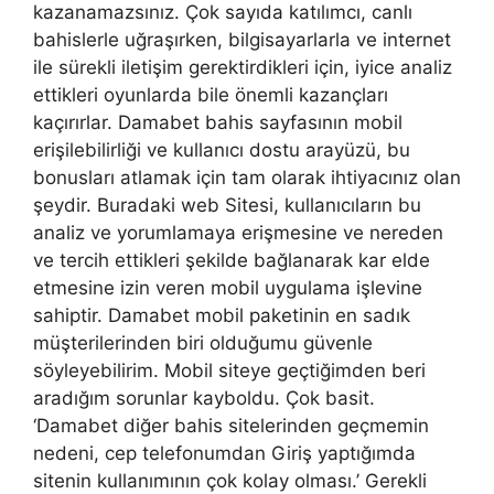
kazanamazsınız. Çok sayıda katılımcı, canlı
bahislerle uğraşırken, bilgisayarlarla ve internet
ile sürekli iletişim gerektirdikleri için, iyice analiz
ettikleri oyunlarda bile önemli kazançları
kaçırırlar. Damabet bahis sayfasının mobil
erişilebilirliği ve kullanıcı dostu arayüzü, bu
bonusları atlamak için tam olarak ihtiyacınız olan
şeydir. Buradaki web Sitesi, kullanıcıların bu
analiz ve yorumlamaya erişmesine ve nereden
ve tercih ettikleri şekilde bağlanarak kar elde
etmesine izin veren mobil uygulama işlevine
sahiptir. Damabet mobil paketinin en sadık
müşterilerinden biri olduğumu güvenle
söyleyebilirim. Mobil siteye geçtiğimden beri
aradığım sorunlar kayboldu. Çok basit.
‘Damabet diğer bahis sitelerinden geçmemin
nedeni, cep telefonumdan Giriş yaptığımda
sitenin kullanımının çok kolay olması.’ Gerekli