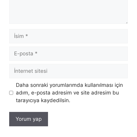
İsim
E-
posta
İnternet
sitesi
Daha sonraki yorumlarımda kullanılması için
adım, e-posta adresim ve site adresim bu
tarayıcıya kaydedilsin.