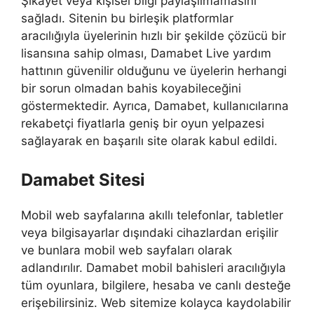
Şikayet veya kişisel bilgi paylaşılmamasını
sağladı. Sitenin bu birleşik platformlar
aracılığıyla üyelerinin hızlı bir şekilde çözücü bir
lisansına sahip olması, Damabet Live yardım
hattının güvenilir olduğunu ve üyelerin herhangi
bir sorun olmadan bahis koyabileceğini
göstermektedir. Ayrıca, Damabet, kullanıcılarına
rekabetçi fiyatlarla geniş bir oyun yelpazesi
sağlayarak en başarılı site olarak kabul edildi.
Damabet Sitesi
Mobil web sayfalarına akıllı telefonlar, tabletler
veya bilgisayarlar dışındaki cihazlardan erişilir
ve bunlara mobil web sayfaları olarak
adlandırılır. Damabet mobil bahisleri aracılığıyla
tüm oyunlara, bilgilere, hesaba ve canlı desteğe
erişebilirsiniz. Web sitemize kolayca kaydolabilir