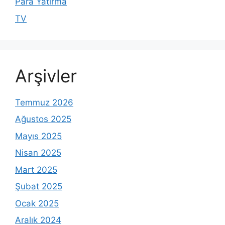
Para Yatırma
TV
Arşivler
Temmuz 2026
Ağustos 2025
Mayıs 2025
Nisan 2025
Mart 2025
Şubat 2025
Ocak 2025
Aralık 2024