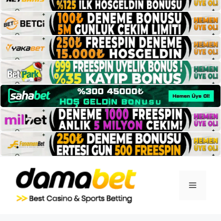
İçeriğe
atla
Menü