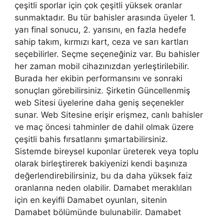
çeşitli sporlar için çok çeşitli yüksek oranlar
sunmaktadır. Bu tür bahisler arasında üyeler 1.
yarı final sonucu, 2. yarısını, en fazla hedefe
sahip takım, kırmızı kart, ceza ve sarı kartları
seçebilirler. Seçme seçeneğiniz var. Bu bahisler
her zaman mobil cihazınızdan yerleştirilebilir.
Burada her ekibin performansını ve sonraki
sonuçları görebilirsiniz. Şirketin Güncellenmiş
web Sitesi üyelerine daha geniş seçenekler
sunar. Web Sitesine erişir erişmez, canlı bahisler
ve maç öncesi tahminler de dahil olmak üzere
çeşitli bahis fırsatlarını şımartabilirsiniz.
Sistemde bireysel kuponlar üreterek veya toplu
olarak birleştirerek bakiyenizi kendi başınıza
değerlendirebilirsiniz, bu da daha yüksek faiz
oranlarına neden olabilir. Damabet meraklıları
için en keyifli Damabet oyunları, sitenin
Damabet bölümünde bulunabilir. Damabet