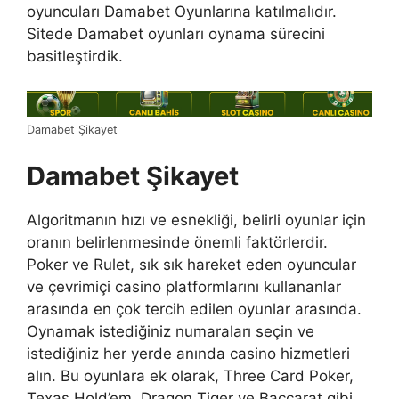
oyuncuları Damabet Oyunlarına katılmalıdır.
Sitede Damabet oyunları oynama sürecini
basitleştirdik.
Damabet Şikayet
Damabet Şikayet
Algoritmanın hızı ve esnekliği, belirli oyunlar için
oranın belirlenmesinde önemli faktörlerdir.
Poker ve Rulet, sık sık hareket eden oyuncular
ve çevrimiçi casino platformlarını kullananlar
arasında en çok tercih edilen oyunlar arasında.
Oynamak istediğiniz numaraları seçin ve
istediğiniz her yerde anında casino hizmetleri
alın. Bu oyunlara ek olarak, Three Card Poker,
Texas Hold’em, Dragon Tiger ve Baccarat gibi