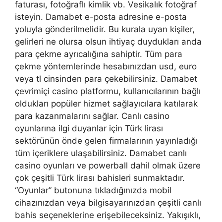
faturası, fotoğraflı kimlik vb. Vesikalık fotoğraf
isteyin. Damabet e-posta adresine e-posta
yoluyla gönderilmelidir. Bu kurala uyan kişiler,
gelirleri ne olursa olsun ihtiyaç duydukları anda
para çekme ayrıcalığına sahiptir. Tüm para
çekme yöntemlerinde hesabınızdan usd, euro
veya tl cinsinden para çekebilirsiniz. Damabet
çevrimiçi casino platformu, kullanıcılarının bağlı
oldukları popüler hizmet sağlayıcılara katılarak
para kazanmalarını sağlar. Canlı casino
oyunlarına ilgi duyanlar için Türk lirası
sektörünün önde gelen firmalarının yayınladığı
tüm içeriklere ulaşabilirsiniz. Damabet canlı
casino oyunları ve powerball dahil olmak üzere
çok çeşitli Türk lirası bahisleri sunmaktadır.
“Oyunlar” butonuna tıkladığınızda mobil
cihazınızdan veya bilgisayarınızdan çeşitli canlı
bahis seçeneklerine erişebileceksiniz. Yakışıklı,