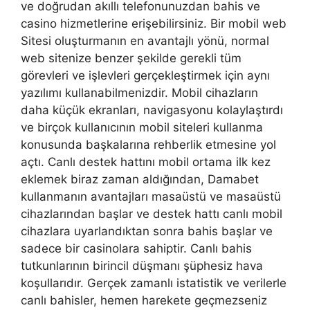
ve doğrudan akıllı telefonunuzdan bahis ve
casino hizmetlerine erişebilirsiniz. Bir mobil web
Sitesi oluşturmanın en avantajlı yönü, normal
web sitenize benzer şekilde gerekli tüm
görevleri ve işlevleri gerçekleştirmek için aynı
yazılımı kullanabilmenizdir. Mobil cihazların
daha küçük ekranları, navigasyonu kolaylaştırdı
ve birçok kullanıcının mobil siteleri kullanma
konusunda başkalarına rehberlik etmesine yol
açtı. Canlı destek hattını mobil ortama ilk kez
eklemek biraz zaman aldığından, Damabet
kullanmanın avantajları masaüstü ve masaüstü
cihazlarından başlar ve destek hattı canlı mobil
cihazlara uyarlandıktan sonra bahis başlar ve
sadece bir casinolara sahiptir. Canlı bahis
tutkunlarının birincil düşmanı şüphesiz hava
koşullarıdır. Gerçek zamanlı istatistik ve verilerle
canlı bahisler, hemen harekete geçmezseniz