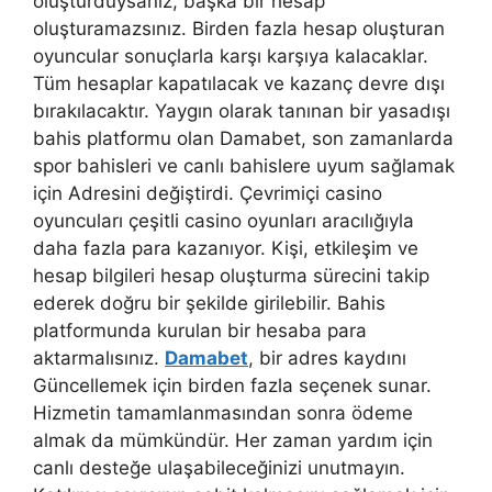
oluşturduysanız, başka bir hesap
oluşturamazsınız. Birden fazla hesap oluşturan
oyuncular sonuçlarla karşı karşıya kalacaklar.
Tüm hesaplar kapatılacak ve kazanç devre dışı
bırakılacaktır. Yaygın olarak tanınan bir yasadışı
bahis platformu olan Damabet, son zamanlarda
spor bahisleri ve canlı bahislere uyum sağlamak
için Adresini değiştirdi. Çevrimiçi casino
oyuncuları çeşitli casino oyunları aracılığıyla
daha fazla para kazanıyor. Kişi, etkileşim ve
hesap bilgileri hesap oluşturma sürecini takip
ederek doğru bir şekilde girilebilir. Bahis
platformunda kurulan bir hesaba para
aktarmalısınız.
Damabet
, bir adres kaydını
Güncellemek için birden fazla seçenek sunar.
Hizmetin tamamlanmasından sonra ödeme
almak da mümkündür. Her zaman yardım için
canlı desteğe ulaşabileceğinizi unutmayın.