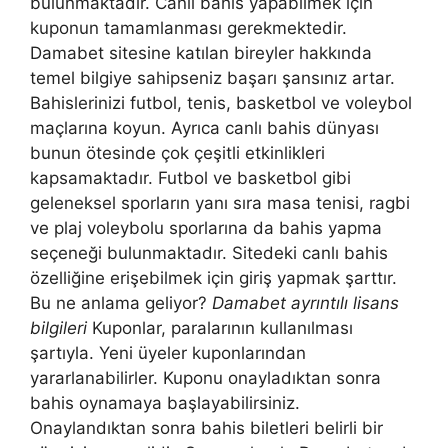
bulunmaktadır. Canlı bahis yapabilmek için
kuponun tamamlanması gerekmektedir.
Damabet sitesine katılan bireyler hakkında
temel bilgiye sahipseniz başarı şansınız artar.
Bahislerinizi futbol, ​​tenis, basketbol ve voleybol
maçlarına koyun. Ayrıca canlı bahis dünyası
bunun ötesinde çok çeşitli etkinlikleri
kapsamaktadır. Futbol ve basketbol gibi
geleneksel sporların yanı sıra masa tenisi, ragbi
ve plaj voleybolu sporlarına da bahis yapma
seçeneği bulunmaktadır. Sitedeki canlı bahis
özelliğine erişebilmek için giriş yapmak şarttır.
Bu ne anlama geliyor?
Damabet ayrıntılı lisans
bilgileri
Kuponlar, paralarının kullanılması
şartıyla. Yeni üyeler kuponlarından
yararlanabilirler. Kuponu onayladıktan sonra
bahis oynamaya başlayabilirsiniz.
Onaylandıktan sonra bahis biletleri belirli bir