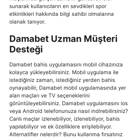
sunarak kullanıcıların en sevdikleri spor
etkinlikleri hakkında bilgi sahibi olmalarına
olanak tanıyor.
Damabet Uzman Müşteri
Desteği
Damabet bahis uygulamasını mobil cihazınıza
kolayca yükleyebilirsiniz. Mobil uygulama ile
istediğiniz zaman, istediğiniz yerden bahis
oynayabilir, Damabet mobil uygulamasında yer
alan maçları ve TV seçeneklerini
görüntüleyebilirsiniz. Damabet uygulamasını ios
veya Android telefonunuza nasıl indirebilirsiniz?
Canlı maçlar izlenebiliyor, izlenebiliyor, bahis
yapılabiliyor ve ek özelliklere erişilebiliyor.
Alternatifler nelerdir? Bunu kullanma fırsatınız