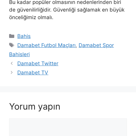
Bu kadar popüler olmasının nedenlerinden biri
de güvenilirliğidir. Güvenliği sağlamak en büyük
önceliğimiz olmalı.
Kategoriler
Bahis
Etiketler
Damabet Futbol Maçları
,
Damabet Spor
Bahisleri
Damabet Twitter
Damabet TV
Yorum yapın
Yorum