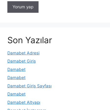
Son Yazılar
Damabet Adresi
Damabet Giriş
Damabet
Damabet
Damabet Giriş Sayfası
Damabet
Damabet Altyapı