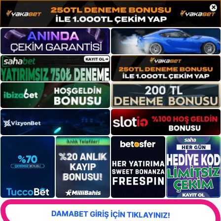
×
DAMABET GİRİŞ İÇİN TIKLAYINIZ!